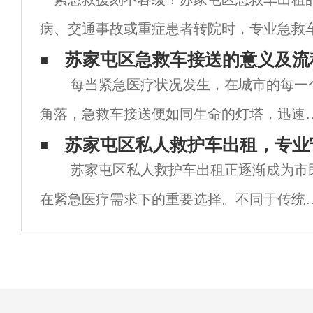
病、交通事故或重症患者转院时，专业急救
全的关键！普通车辆缺乏医疗设备与专业团
苏家屯区急救车接送的意义及流
每当紧急医疗状况发生，在城市的每一
能延误救治。苏家屯区急救车出租提供：黄
角落，急救车接送便如同生命的灯塔，迅速
分
亮通往希望的道路。它不仅承载着患者的生
苏家屯区私人救护车出租，专业
苏家屯区私人救护车出租正逐渐成为市
之重，更承载着家属的期盼与信任。本文将
在紧急医疗需求下的重要选择。不同于传统
入探讨急救车接送
疗机构的救护车，私人救护车出租以其灵活
性、专业性和个性化服务，为患者及家属提
了更为便捷、高效的医疗