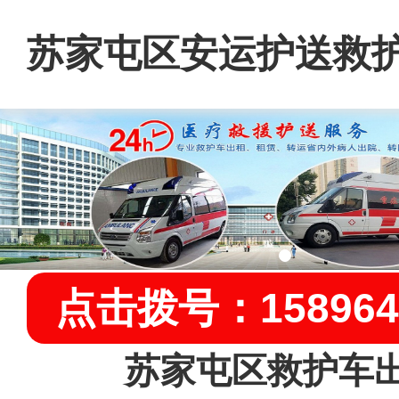
苏家屯区安运护送救
租
点击拨号：158964
苏家屯区救护车