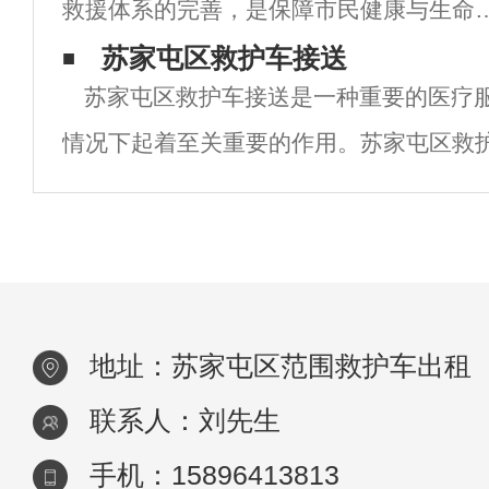
救援体系的完善，是保障市民健康与生命
供了有力的
全的重要基石。其中，救护车转院服务作
苏家屯区救护车接送
苏家屯区救护车接送是一种重要的医疗
医疗急救体系的重要组成部分，承担着将
情况下起着至关重要的作用。苏家屯区救
者从一家医院安全、迅速地转运
以及时将患者送往医院，还能为患者提供
理服务。以下是关于救护车接送的一些重
苏家屯区救护车
地址：苏家屯区范围救护车出租
联系人：刘先生
手机：15896413813